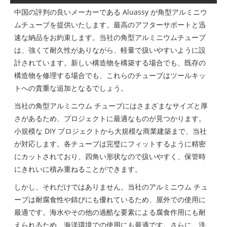
中国の評判の良いメーカーである Aluassy が角型アルミニウ
ムチューブを提供いたします。最高のアフターサポートと迅
速な納品をお約束します。当社の角型アルミニウムチューブ
は、強くて耐久性がありながら、軽量で扱いやすいように設
計されています。新しい構造物を構築する場合でも、既存の
構造物を修理する場合でも、これらのチューブはツールキッ
トへの貴重な追加となるでしょう。
当社の角型アルミニウム チューブにはさまざまなサイズと厚
さがあるため、プロジェクトに最適なものが見つかります。
小規模な DIY プロジェクトから大規模な商業建築まで、当社
が対応します。各チューブは完璧にフィットするように精密
にカットされており、四角い形状なので扱いやすく、保管時
にきれいに積み重ねることができます。
しかし、それだけではありません。当社のアルミニウム チュ
ーブは耐腐食性や錆びにも優れているため、屋外での使用に
最適です。海水やその他の過酷な要素による腐食作用にも耐
えられるため、海洋環境での使用にも最適です。さらに、洗