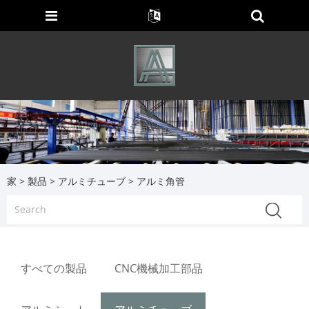
家
>
製品
>
アルミチューブ
> アルミ角管
すべての製品
CNC機械加工部品