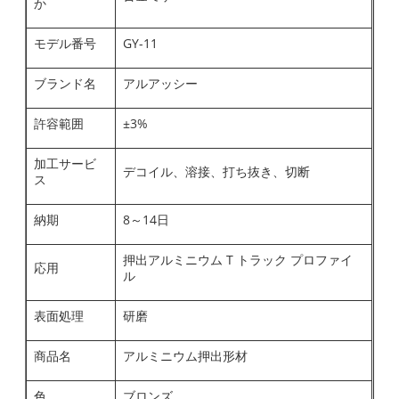
か
モデル番号
GY-11
ブランド名
アルアッシー
許容範囲
±3%
加工サービ
デコイル、溶接、打ち抜き、切断
ス
納期
8～14日
押出アルミニウム T トラック プロファイ
応用
ル
表面処理
研磨
商品名
アルミニウム押出形材
色
ブロンズ